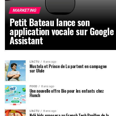
MARKETING
Petit Bateau lance son
application vocale sur Google
Assistant
L'ACTU
8 ans ago
Mustela et Prince de Lu partent en campagne
sur Ulule
FOOD
8 ans ago
Une nouvelle offre Bio pour les enfants chez
Flunch
L'ACTU
8 ans ago
Kylii kids exposera au French Tech Pavillon de la