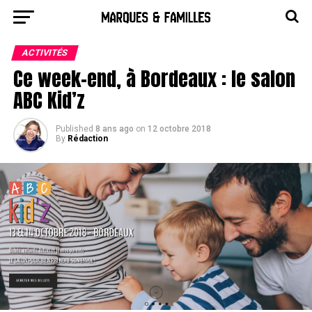
ACTIVITÉS
Ce week-end, à Bordeaux : le salon
ABC Kid’z
Published
8 ans ago
on
12 octobre 2018
By
Rédaction