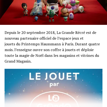
nombreux services sont mis en place : local poussettes,
prêt de porte-bébé, espace lange et même un espace
détente pour se faire masser.
Horaires : 10h – 18h30 le samedi et 10h-18h le
dimanche.
Depuis le 20 septembre 2018, La Grande Récré est de
Tarif : 5€ adulte – Gratuit pour les enfants.
nouveau partenaire officiel de l’espace jeux et
Ateliers : inscriptions en ligne – maximum 10 enfants.
jouets du
Printemps
Haussmann à Paris. Durant quatre
Site : www.salon-abc-kidz.fr
mois. l’enseigne
ouvre son coffre à jouets et déploie
toute la magie de Noël dans les magasins et vitrines du
Grand Magasin.
Partager :
Les Alphas reviennent
Une nouvelle offre Bio pour
sur terre !
les enfants chez Flunch
12 octobre 2018
3 novembre 2018