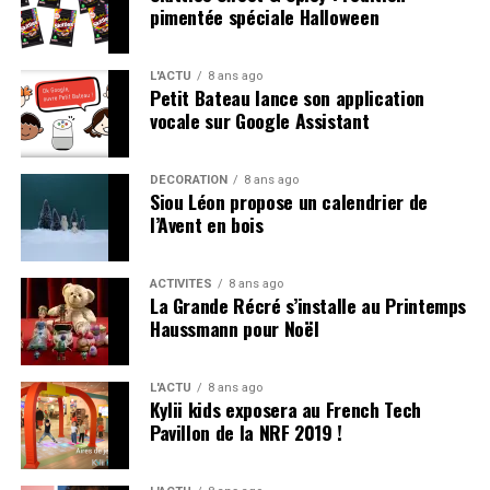
pimentée spéciale Halloween
L'ACTU
8 ans ago
Petit Bateau lance son application
vocale sur Google Assistant
DÉCORATION
8 ans ago
Siou Léon propose un calendrier de
l’Avent en bois
Les Alphas prendront alors la forme de marionnettes
géantes et étincelantes dans leur costume de lumière
ACTIVITÉS
8 ans ago
pour un spectacle féérique, à destination des
enfants
La Grande Récré s’installe au Printemps
Haussmann pour Noël
de 4 à 10 ans
.
Les enfants familiers de la méthode d’apprentissage de
L'ACTU
8 ans ago
la lecture prendront alors plaisir à retrouver des
Kylii kids exposera au French Tech
personnages phares comme Olibrius, Petit
Pavillon de la NRF 2019 !
Malin,Cosmopolux, la fée, sans oublier la vilaine sorcière
Furiosa qui a encore préparer un plan diabolique pour